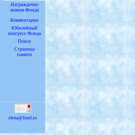
Награждение
знаком Фонда
Комментарии
Юбилейный
конгресс Фонда
Поиск
Страница
памяти
elena@fund.ru