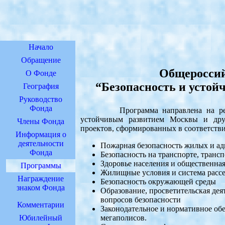
Начало
Обращение
Общеросси
О Фонде
“Безопасность и устой
География
Руководство
Фонда
Программа направлена на решение
устойчивым развитием Москвы и дру
Члены Фонда
проектов, сформированных в соответств
Информация о
деятельности
Пожарная безопасность жилых и а
Фонда
Безопасность на транспорте, тран
Здоровье населения и общественная
Программы
Жилищные условия и система расс
Награждение
Безопасность окружающей среды
знаком Фонда
Образование, просветительская де
вопросов безопасности
Комментарии
Законодательное и нормативное обе
Юбилейный
мегаполисов.