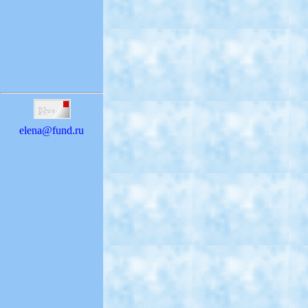
elena@fund.ru