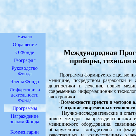
Начало
Обращение
Международная Прог
О Фонде
приборы, технологи
География
Руководство
Фонда
Программа формируется с целью прео
медицине, посредством разработки и 
Члены Фонда
диагностики и лечения, новых меди
Информация о
современных информационных технологи
деятельности
электроники.
Фонда
· Возможности средств и методов 
· Создание современных технолог
Программы
Научно-исследовательские и опытно-к
Награждение
новых методов экспресс-диагностики 
знаком Фонда
медицинского оборудования, связанн
обнаружением возбудителей инфекци
Комментарии
качественных и количественных хара