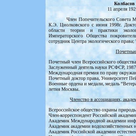
Колбасов
11 апреля 1927
Член Попечительского Совета Межд
К.Э. Циолковского с июня 1998г. Докт
области теории и практики эколог
Императорского Общества покровител
сотрудник Центра экологического права
Почетные
Почетный член Всероссийского общества 
Заслуженный деятель науки РСФСР, 1987
Международная премия по праву окружаю
Почетный доктор права, Университет Пей
Военные ордена и медали, медаль “Ветера
летия Москвы.
Членство в ассоциациях, акаде
Всероссийское общество охраны природы 
Член-корреспондент Российской академии 
Академик Международной академии инфор
Академик академии водохозяйственных нау
Академик Российской академии естественн